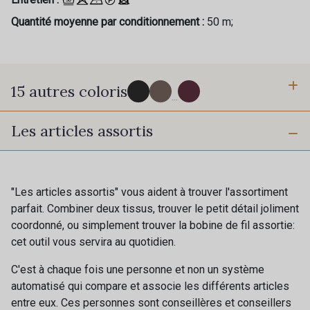
Quantité moyenne par conditionnement :
50 m;
15 autres coloris
...
Les articles assortis
15 - Noir
1545 - Vison
3995 - Ecorce
6290 - Lichen
"Les articles assortis" vous aident à trouver l'assortiment
parfait. Combiner deux tissus, trouver le petit détail joliment
coordonné, ou simplement trouver la bobine de fil assortie:
Cadeau : 10% offerts sur votre
3872 - Ciel
929 - Marine foncé
cet outil vous servira au quotidien.
commande !
C'est à chaque fois une personne et non un système
Pour vous, couture rime avec détente ?
927 - Marine Clair
1684 - Bourgogne
automatisé qui compare et associe les différents articles
Vous aimez les beaux tissus ?
entre eux. Ces personnes sont conseillères et conseillers
Recevez chaque semaine un clin d’œil rempli de