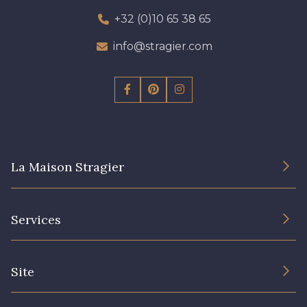
+32 (0)10 65 38 65
info@stragier.com
La Maison Stragier
L’entreprise
Services
Engagement durable et certificats
Conditions générales de vente
Nous contacter
Site
Paramétrage des cookies
Services aux professionnels