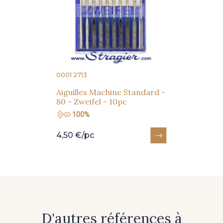
Recevez chaque semaine un clin d’œil rempli de
nouveautés, d’inspirations et de promotions.
Je m'abonne à la newsletter
0001 2713
Aiguilles Machine Standard -
80 - Zweifel - 10pc
100%
4,50 €/pc
D'autres références à