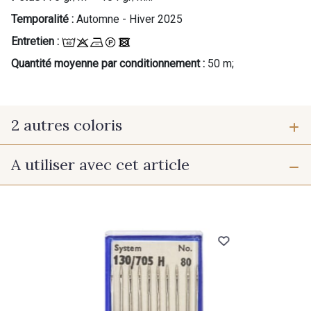
Temporalité :
Automne - Hiver 2025
Entretien :
Quantité moyenne par conditionnement :
50 m;
2 autres coloris
A utiliser avec cet article
A - Sérénité
B - Ciel et Forêt
Cadeau : 10% offerts sur votre
commande !
Pour vous, couture rime avec détente ?
Vous aimez les beaux tissus ?