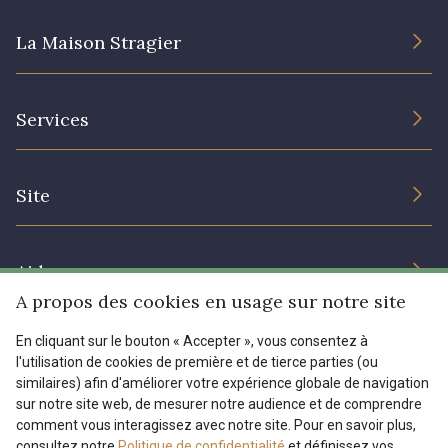
La Maison Stragier
L’entreprise
Services
Engagement durable et certificats
Conditions générales de vente
Nous contacter
Site
Paramétrage des cookies
Services aux professionnels
Magasins
Chéques cadeaux
Aide
Prix réduits
A propos des cookies en usage sur notre site
Magazine
Livraison : France, Belgique, International
En cliquant sur le bouton « Accepter », vous consentez à
Menu
l'utilisation de cookies de première et de tierce parties (ou
Retours & réclamations
similaires) afin d'améliorer votre expérience globale de navigation
sur notre site web, de mesurer notre audience et de comprendre
FAQ - Questions fréquentes
Tous nos tissus
comment vous interagissez avec notre site. Pour en savoir plus,
FR
EN
Modes de paiements
Magazine
consultez notre
Politique de confidentialité
et définissez vos