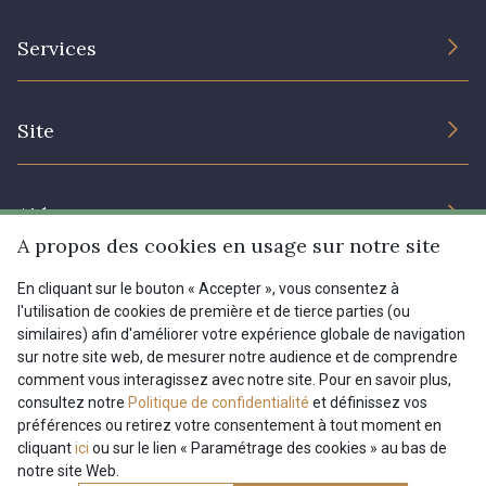
L’entreprise
Services
Engagement durable et certificats
Conditions générales de vente
Nous contacter
Site
Paramétrage des cookies
Services aux professionnels
Magasins
Chéques cadeaux
Aide
Prix réduits
A propos des cookies en usage sur notre site
Magazine
Livraison : France, Belgique, International
En cliquant sur le bouton « Accepter », vous consentez à
Menu
l'utilisation de cookies de première et de tierce parties (ou
Retours & réclamations
similaires) afin d'améliorer votre expérience globale de navigation
sur notre site web, de mesurer notre audience et de comprendre
FAQ - Questions fréquentes
Tous nos tissus
comment vous interagissez avec notre site. Pour en savoir plus,
FR
EN
Modes de paiements
Magazine
consultez notre
Politique de confidentialité
et définissez vos
préférences ou retirez votre consentement à tout moment en
cliquant
ici
ou sur le lien « Paramétrage des cookies » au bas de
notre site Web.