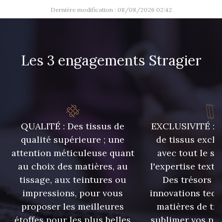
Dernière modification : 08/08/2026 02:42
Les 3 engagements Stragier
QUALITÉ : Des tissus de
EXCLUSIVITÉ : U
qualité supérieure ; une
de tissus exclu
attention méticuleuse quant
avec tout le sa
au choix des matières, au
l'expertise texti
tissage, aux teintures ou
Des trésors te
impressions, pour vous
innovations tech
proposer les meilleures
matières de tr
étoffes pour les plus belles
sublimer vos pro