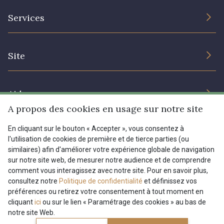
L’entreprise
Services
Engagement durable et certificats
Conditions générales de vente
Nous contacter
Site
Paramétrage des cookies
Services aux professionnels
Magasins
Chéques cadeaux
Aide
Prix réduits
A propos des cookies en usage sur notre site
Magazine
Livraison : France, Belgique, International
En cliquant sur le bouton « Accepter », vous consentez à
Menu
l'utilisation de cookies de première et de tierce parties (ou
Retours & réclamations
similaires) afin d'améliorer votre expérience globale de navigation
sur notre site web, de mesurer notre audience et de comprendre
FAQ - Questions fréquentes
Tous nos tissus
comment vous interagissez avec notre site. Pour en savoir plus,
FR
EN
Modes de paiements
Magazine
consultez notre
Politique de confidentialité
et définissez vos
préférences ou retirez votre consentement à tout moment en
cliquant
ici
ou sur le lien « Paramétrage des cookies » au bas de
notre site Web.