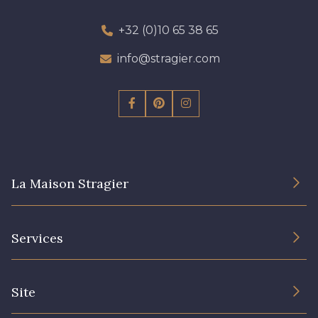
+32 (0)10 65 38 65
info@stragier.com
La Maison Stragier
L’entreprise
Services
Engagement durable et certificats
Conditions générales de vente
Nous contacter
Site
Paramétrage des cookies
Services aux professionnels