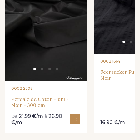
29 - Rose
30 - Fuchsia
36 - Aqua-Turquoise
10 - Blanc
0002 1664
Seersucker Pur C
Noir
0002 2598
Percale de Coton - uni -
Noir - 300 cm
21,99 €/m
26,90
De
à
€/m
16,90 €/m