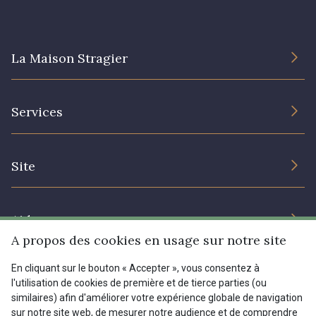
La Maison Stragier
L’entreprise
Services
Engagement durable et certificats
Conditions générales de vente
Nous contacter
Site
Paramétrage des cookies
Services aux professionnels
Magasins
Chéques cadeaux
Aide
Prix réduits
A propos des cookies en usage sur notre site
Magazine
Livraison : France, Belgique, International
En cliquant sur le bouton « Accepter », vous consentez à
Menu
l'utilisation de cookies de première et de tierce parties (ou
Retours & réclamations
similaires) afin d'améliorer votre expérience globale de navigation
sur notre site web, de mesurer notre audience et de comprendre
FAQ - Questions fréquentes