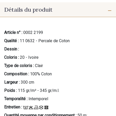
Détails du produit
Article n° :
0002 2199
Qualité :
11 0632 - Percale de Coton
Dessin :
Coloris :
20 - Ivoire
Cadeau : 10% offerts sur votre
commande !
Type de coloris :
Clair
Composition :
100% Coton
Pour vous, couture rime avec détente ?
Vous aimez les beaux tissus ?
Largeur :
300 cm
Recevez chaque semaine un clin d’œil rempli de
Poids :
115 gr/m² - 345 gr/m.l.
nouveautés, d’inspirations et de promotions.
Temporalité :
Intemporel
Je m'abonne à la newsletter
Entretien :
Quantité moyenne par conditionnement :
50 m;