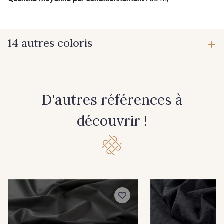
14 autres coloris
60 - Noir
16 - Porcelaine
D'autres références à
38 - Beige Taupé
31 - Bleu Myrtille
découvrir !
32 - Bleu Perle
33 - Bleu Ciel
34 - Bleu Jeans
35 - Marine
27 - Rose Perle
28 - Corail