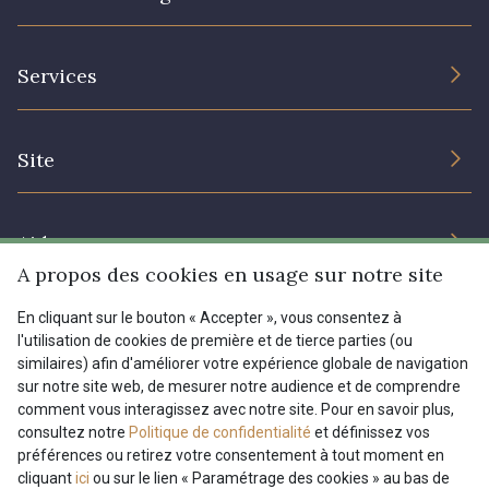
L’entreprise
Services
Engagement durable et certificats
Conditions générales de vente
Nous contacter
Site
Paramétrage des cookies
Services aux professionnels
Magasins
Chéques cadeaux
Aide
Prix réduits
A propos des cookies en usage sur notre site
Magazine
Livraison : France, Belgique, International
En cliquant sur le bouton « Accepter », vous consentez à
Menu
l'utilisation de cookies de première et de tierce parties (ou
Retours & réclamations
similaires) afin d'améliorer votre expérience globale de navigation
sur notre site web, de mesurer notre audience et de comprendre
FAQ - Questions fréquentes
Tous nos tissus
comment vous interagissez avec notre site. Pour en savoir plus,
FR
EN
Modes de paiements
Magazine
consultez notre
Politique de confidentialité
et définissez vos
préférences ou retirez votre consentement à tout moment en
cliquant
ici
ou sur le lien « Paramétrage des cookies » au bas de