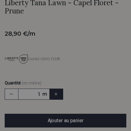
Liberty Tana Lawn - Capel Floret -
Prune
28,90 €/m
Certifié OEKO-TEX®
Quantité
(en mètre)
m
Ajouter au panier