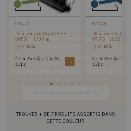
F00550
F07378
Fil à coudre Coats - - -
Fil à coudre Coats
Cadeau : 10% offerts sur votre
00550 - 1000 m
07378 - 1000 m
commande !
100%
100%
Pour vous, couture rime avec détente ?
4,25 €/pc
4,75
4,25 €/pc
4,
De
à
De
à
Vous aimez les beaux tissus ?
€/pc
€/pc
Recevez chaque semaine un clin d’œil rempli de
nouveautés, d’inspirations et de promotions.
Je m'abonne à la newsletter
TROUVER + DE PRODUITS ASSORTIS DANS
CETTE COULEUR