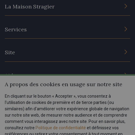
La Maison Stragier
L’entreprise
Services
Engagement durable et certificats
Conditions générales de vente
Nous contacter
Site
Paramétrage des cookies
Services aux professionnels
Magasins
Chéques cadeaux
Aide
Prix réduits
A propos des cookies en usage sur notre site
Magazine
Livraison : France, Belgique, International
En cliquant sur le bouton « Accepter », vous consentez à
Menu
l'utilisation de cookies de première et de tierce parties (ou
Retours & réclamations
similaires) afin d'améliorer votre expérience globale de navigation
sur notre site web, de mesurer notre audience et de comprendre
FAQ - Questions fréquentes
Tous nos tissus
comment vous interagissez avec notre site. Pour en savoir plus,
FR
EN
Modes de paiements
Magazine
consultez notre
Politique de confidentialité
et définissez vos
préférences ou retirez votre consentement à tout moment en