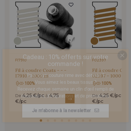
FI7910
F02397
Cadeau : 10% offerts sur votre
Fil à coudre Coats - - -
Fil à coudre Coats
commande !
I7910 - 1000 m
02397 - 1000 m
Pour vous, couture rime avec détente ?
100%
100%
Vous aimez les beaux tissus ?
4,25 €/pc
4,75
4,25 €/pc
4,
De
à
De
à
Recevez chaque semaine un clin d’œil rempli de
€/pc
€/pc
nouveautés, d’inspirations et de promotions.
Je m'abonne à la newsletter