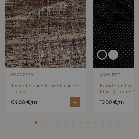
0002 3226
0000 1757
Tweed - uni - Rose Orchidée
Batiste de Coton
Lurex
Pois 1,5 mm - No
64,90 €/m
19,90 €/m