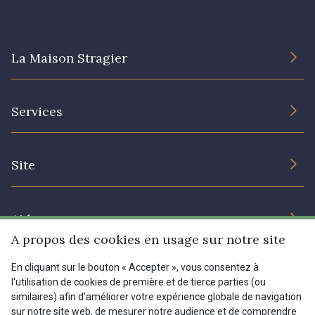
La Maison Stragier
L’entreprise
Services
Engagement durable et certificats
Conditions générales de vente
Nous contacter
Site
Paramétrage des cookies
Services aux professionnels
Magasins
Chéques cadeaux
Aide
Prix réduits
A propos des cookies en usage sur notre site
Magazine
Livraison : France, Belgique, International
En cliquant sur le bouton « Accepter », vous consentez à
Menu
l'utilisation de cookies de première et de tierce parties (ou
Retours & réclamations
similaires) afin d'améliorer votre expérience globale de navigation
sur notre site web, de mesurer notre audience et de comprendre
FAQ - Questions fréquentes