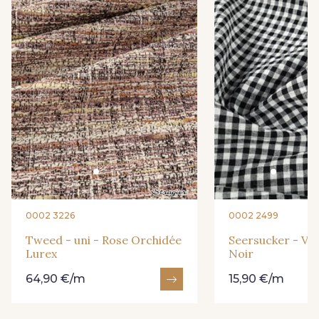
0002 3226
0002 2499
Tweed - uni - Rose Orchidée
Seersucker - Vi
Lurex
Noir
64,90 €/m
15,90 €/m