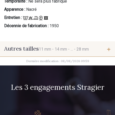
Temporalité :
Ne sera plus fabriqué
Apparence :
Nacré
Entretien :
Décennie de fabrication :
1950
Autres tailles
11 mm -
14 mm -
... -
28 mm
Dernière modification : 08/08/2026 09:59
11 mm
14 mm
Les 3 engagements Stragier
20 mm
23 mm
28 mm