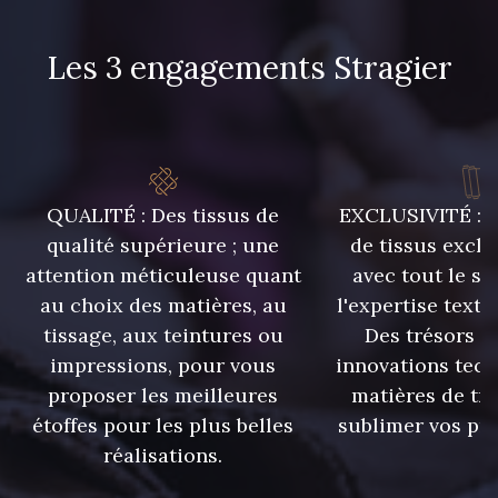
4 - Nr 4 - Homme
Les 3 engagements Stragier
QUALITÉ : Des tissus de
EXCLUSIVITÉ : U
qualité supérieure ; une
de tissus exclu
attention méticuleuse quant
avec tout le sa
au choix des matières, au
l'expertise texti
tissage, aux teintures ou
Des trésors te
impressions, pour vous
innovations tech
proposer les meilleures
matières de tr
étoffes pour les plus belles
sublimer vos pro
réalisations.