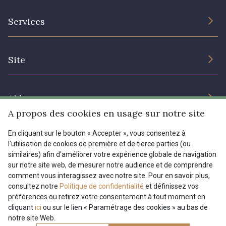
L’entreprise
Services
Engagement durable et certificats
Conditions générales de vente
Nous contacter
Site
Paramétrage des cookies
Services aux professionnels
Magasins
Chéques cadeaux
Aide
Prix réduits
A propos des cookies en usage sur notre site
Magazine
Livraison : France, Belgique, International
En cliquant sur le bouton « Accepter », vous consentez à
Menu
l'utilisation de cookies de première et de tierce parties (ou
Retours & réclamations
similaires) afin d'améliorer votre expérience globale de navigation
sur notre site web, de mesurer notre audience et de comprendre
FAQ - Questions fréquentes
Tous nos tissus
comment vous interagissez avec notre site. Pour en savoir plus,
FR
EN
Modes de paiements
Magazine
consultez notre
Politique de confidentialité
et définissez vos
préférences ou retirez votre consentement à tout moment en
cliquant
ici
ou sur le lien « Paramétrage des cookies » au bas de
notre site Web.