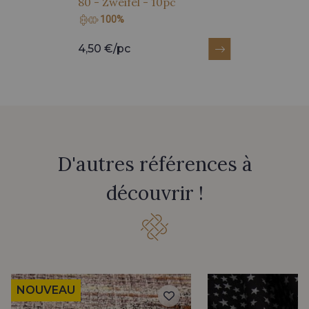
80 - Zweifel - 10pc
100%
4,50 €/pc
D'autres références à
découvrir !
NOUVEAU