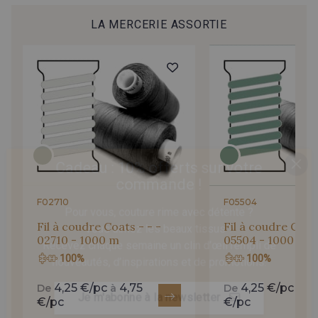
LA MERCERIE ASSORTIE
Y25 - Vahiné Fluo
MTA - Framboise-rayure Or
Cadeau : 10% offerts sur votre
commande !
F02710
F05504
Fil à coudre Coats - - -
Fil à coudre Coats
Pour vous, couture rime avec détente ?
02710 - 1000 m
05504 - 1000 m
Vous aimez les beaux tissus ?
100%
100%
Recevez chaque semaine un clin d’œil rempli de
nouveautés, d’inspirations et de promotions.
4,25 €/pc
4,75
4,25 €/pc
4,
De
à
De
à
€/pc
€/pc
Je m'abonne à la newsletter