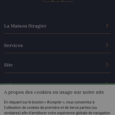
La Maison Stragier
L’entreprise
Services
Engagement durable et certificats
Conditions générales de vente
Nous contacter
Site
Paramétrage des cookies
Services aux professionnels
Magasins
Chéques cadeaux
Aide
Prix réduits
A propos des cookies en usage sur notre site
Magazine
Livraison : France, Belgique, International
En cliquant sur le bouton « Accepter », vous consentez à
Menu
l'utilisation de cookies de première et de tierce parties (ou
Retours & réclamations
similaires) afin d'améliorer votre expérience globale de navigation