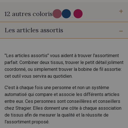
12 autres coloris
...
Les articles assortis
J - Hibiscus
H - Camel
M - Ecureuil
A - A
"Les articles assortis" vous aident à trouver l'assortiment
parfait. Combiner deux tissus, trouver le petit détail joliment
coordonné, ou simplement trouver la bobine de fil assortie:
K - Paradise
cet outil vous servira au quotidien.
G - Broceliande
C'est à chaque fois une personne et non un système
automatisé qui compare et associe les différents articles
L - Lazuli
entre eux. Ces personnes sont conseillères et conseillers
Z25 - Hibiscus Fluo
chez Stragier. Elles donnent une côte à chaque association
de tissus afin de mesurer la qualité et la réussite de
l'assortiment proposé.
B - B
X25 - Tahiti Fluo