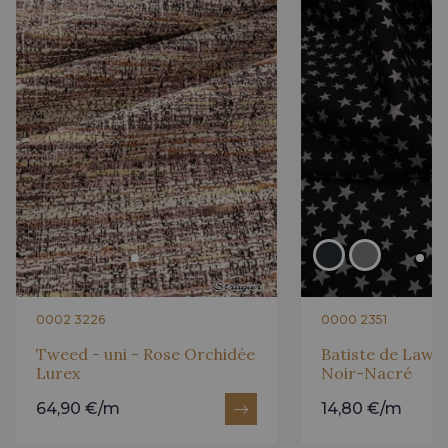
0002 3226
0000 2351
Tweed - uni - Rose Orchidée
Batiste de Lawn 
Lurex
Noir-Nacré
64,90 €/m
14,80 €/m