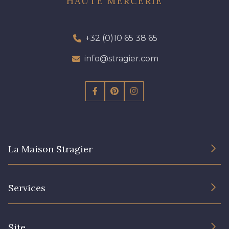
HAUTE MERCERIE
+32 (0)10 65 38 65
info@stragier.com
La Maison Stragier
L’entreprise
Services
Engagement durable et certificats
Conditions générales de vente
Nous contacter
Site