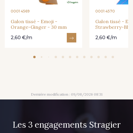
0001 4569
0001 4570
Galon tissé - Emoji -
Galon tissé - Em
Orange-Ginger - 30 mm
Strawberry-Blu
2,60 €/m
2,60 €/m
Dernière modification : 09/08/2026 08:31
Les 3 engagements Stragier