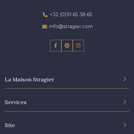
+32 (0)10 65 38 65
info@stragier.com
La Maison Stragier
L’entreprise
Services
Engagement durable et certificats
Conditions générales de vente
Nous contacter
Site
Paramétrage des cookies
Services aux professionnels