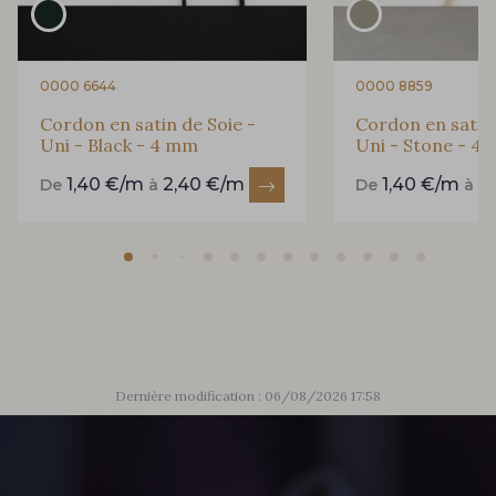
0000 6644
0000 8859
Cordon en satin de Soie -
Cordon en satin 
Uni - Black - 4 mm
Uni - Stone - 4
1,40 €/m
2,40 €/m
1,40 €/m
2
De
à
De
à
Dernière modification : 06/08/2026 17:58