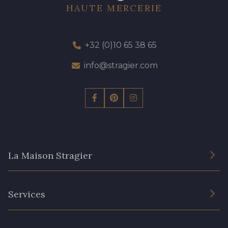
HAUTE MERCERIE
+32 (0)10 65 38 65
info@stragier.com
La Maison Stragier
L’entreprise
Services
Engagement durable et certificats
Conditions générales de vente
Nous contacter