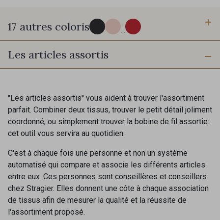
17 autres coloris
...
Les articles assortis
AB - Minerai Or scintillant
D - Pois de senteur
BO - Bohème
"Les articles assortis" vous aident à trouver l'assortiment
Y - Lemon Curd
parfait. Combiner deux tissus, trouver le petit détail joliment
PROMO
coordonné, ou simplement trouver la bobine de fil assortie:
cet outil vous servira au quotidien.
BI-B - Safran
A19 - September
C'est à chaque fois une personne et non un système
Cadeau : 10% offerts sur votre
automatisé qui compare et associe les différents articles
commande !
entre eux. Ces personnes sont conseillères et conseillers
AD - Tournesol
chez Stragier. Elles donnent une côte à chaque association
Pour vous, couture rime avec détente ?
F - Bouteille et Or
de tissus afin de mesurer la qualité et la réussite de
Vous aimez les beaux tissus ?
l'assortiment proposé.
Recevez chaque semaine un clin d’œil rempli de