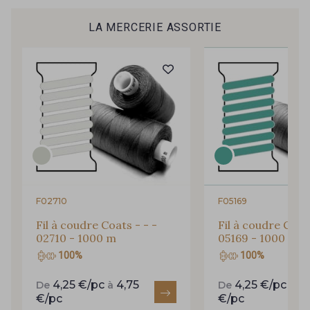
nouveautés, d’inspirations et de promotions.
T20 - Curaçao
LA MERCERIE ASSORTIE
X20 - Blue Crystal
Je m'abonne à la newsletter
C19 - Marianne
V23 - Aurore fluo
S - Cerises
W - Bougainvillée
F02710
F05169
X25 - Tahiti Fluo
Y25 - Vahiné Fluo
Fil à coudre Coats - - -
Fil à coudre Coats
02710 - 1000 m
05169 - 1000 m
100%
100%
4,25 €/pc
4,75
4,25 €/pc
4,
De
à
De
à
Z25 - Hibiscus Fluo
€/pc
€/pc