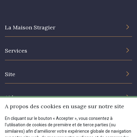
La Maison Stragier
L’entreprise
Services
Engagement durable et certificats
Conditions générales de vente
Nous contacter
Site
Paramétrage des cookies
Services aux professionnels
Magasins
Chéques cadeaux
Aide
Prix réduits
A propos des cookies en usage sur notre site
Magazine
Livraison : France, Belgique, International
En cliquant sur le bouton « Accepter », vous consentez à
Menu
l'utilisation de cookies de première et de tierce parties (ou
Retours & réclamations
similaires) afin d'améliorer votre expérience globale de navigation