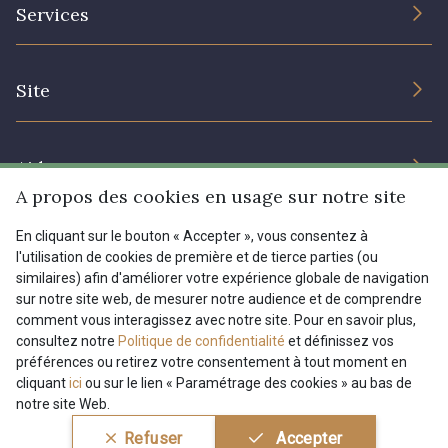
L’entreprise
Services
Engagement durable et certificats
Conditions générales de vente
Nous contacter
Site
Paramétrage des cookies
Services aux professionnels
Magasins
Chéques cadeaux
Aide
Prix réduits
A propos des cookies en usage sur notre site
Magazine
Livraison : France, Belgique, International
En cliquant sur le bouton « Accepter », vous consentez à
Menu
l'utilisation de cookies de première et de tierce parties (ou
Retours & réclamations
similaires) afin d'améliorer votre expérience globale de navigation
sur notre site web, de mesurer notre audience et de comprendre
FAQ - Questions fréquentes
Tous nos tissus
comment vous interagissez avec notre site. Pour en savoir plus,
FR
EN
Modes de paiements
Magazine
consultez notre
Politique de confidentialité
et définissez vos
préférences ou retirez votre consentement à tout moment en
cliquant
ici
ou sur le lien « Paramétrage des cookies » au bas de
notre site Web.
Conditions générales de vente
Politique de confidentialité
Refuser
Accepter