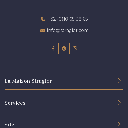
+32 (0)10 65 38 65
info@stragier.com
La Maison Stragier
L’entreprise
Services
Engagement durable et certificats
Conditions générales de vente
Nous contacter
Site