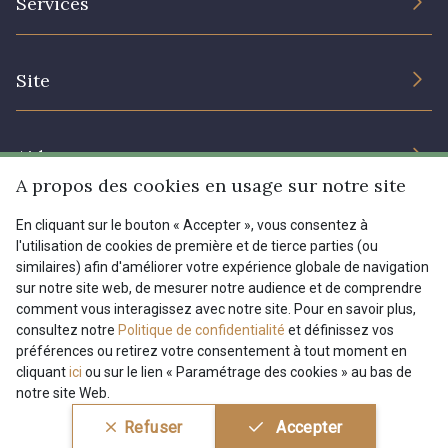
Services
Engagement durable et certificats
Conditions générales de vente
Nous contacter
Site
Paramétrage des cookies
Services aux professionnels
Magasins
Chéques cadeaux
Aide
Prix réduits
A propos des cookies en usage sur notre site
Magazine
Livraison : France, Belgique, International
En cliquant sur le bouton « Accepter », vous consentez à
Menu
l'utilisation de cookies de première et de tierce parties (ou
Retours & réclamations
similaires) afin d'améliorer votre expérience globale de navigation
sur notre site web, de mesurer notre audience et de comprendre
FAQ - Questions fréquentes
Tous nos tissus
comment vous interagissez avec notre site. Pour en savoir plus,
FR
EN
Modes de paiements
Magazine
consultez notre
Politique de confidentialité
et définissez vos
préférences ou retirez votre consentement à tout moment en
cliquant
ici
ou sur le lien « Paramétrage des cookies » au bas de
notre site Web.
Conditions générales de vente
Politique de confidentialité
Refuser
Accepter
Paramétrage des cookies
A & C Stragier s.r.l.
BE 0772 618 163