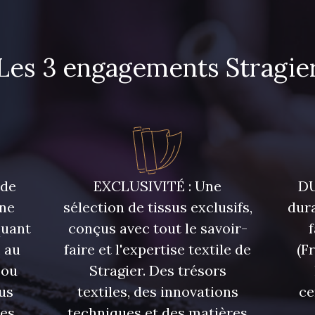
Les 3 engagements Stragie
 de
EXCLUSIVITÉ : Une
DU
une
sélection de tissus exclusifs,
dura
quant
conçus avec tout le savoir-
 au
faire et l'expertise textile de
(F
 ou
Stragier. Des trésors
us
textiles, des innovations
ce
res
techniques et des matières