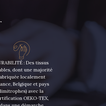
r
RABILITÉ : Des tissus
bles, dont une majorité
fabriquée localement
rance, Belgique et pays
limitrophes) avec la
rtification OEKO-TEX,
dans une démarche