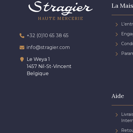
La Mais
HAUTE MERCERIE
L’ent
Engag
+32 (0)10 65 38 65
Condi
info@stragier.com
Param
Le Weya 1
1457 Nil-St-Vincent
Belgique
Aide
Livrai
Inter
Retou