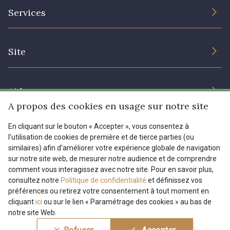
L’entreprise
Services
Engagement durable et certificats
Conditions générales de vente
Nous contacter
Site
Paramétrage des cookies
Services aux professionnels
Magasins
Chéques cadeaux
Aide
Prix réduits
A propos des cookies en usage sur notre site
Magazine
Livraison : France, Belgique, International
En cliquant sur le bouton « Accepter », vous consentez à
Menu
l'utilisation de cookies de première et de tierce parties (ou
Retours & réclamations
similaires) afin d'améliorer votre expérience globale de navigation
sur notre site web, de mesurer notre audience et de comprendre
FAQ - Questions fréquentes
Tous nos tissus
comment vous interagissez avec notre site. Pour en savoir plus,
FR
EN
Modes de paiements
Magazine
consultez notre
Politique de confidentialité
et définissez vos
préférences ou retirez votre consentement à tout moment en
cliquant
ici
ou sur le lien « Paramétrage des cookies » au bas de
notre site Web.
Conditions générales de vente
Politique de confidentialité