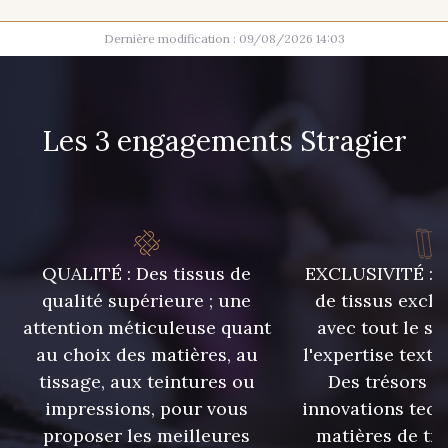
Dernière modification : 09/08/2026 14:03
46-48-50-52
Les 3 engagements Stragier
QUALITÉ : Des tissus de
EXCLUSIVITÉ : U
qualité supérieure ; une
de tissus exclu
attention méticuleuse quant
avec tout le sa
au choix des matières, au
l'expertise texti
tissage, aux teintures ou
Des trésors te
impressions, pour vous
innovations tech
proposer les meilleures
matières de tr