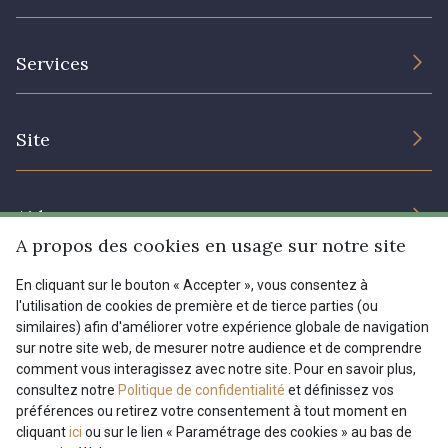
L’entreprise
Services
Engagement durable et certificats
Conditions générales de vente
Nous contacter
Site
Paramétrage des cookies
Services aux professionnels
Magasins
Chéques cadeaux
Aide
Prix réduits
A propos des cookies en usage sur notre site
Magazine
Livraison : France, Belgique, International
En cliquant sur le bouton « Accepter », vous consentez à
Menu
l'utilisation de cookies de première et de tierce parties (ou
Retours & réclamations
similaires) afin d'améliorer votre expérience globale de navigation
sur notre site web, de mesurer notre audience et de comprendre
FAQ - Questions fréquentes
Tous nos tissus
comment vous interagissez avec notre site. Pour en savoir plus,
FR
EN
Modes de paiements
Magazine
consultez notre
Politique de confidentialité
et définissez vos
préférences ou retirez votre consentement à tout moment en
cliquant
ici
ou sur le lien « Paramétrage des cookies » au bas de