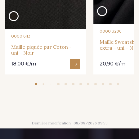
0000 3296
0000 6113
Maille Sweatshirt
Maille piquée pur Coton -
extra - uni - Noi
uni - Noir
18,00 €/m
20,90 €/m
Dernière modification : 08/08/2026 09:53