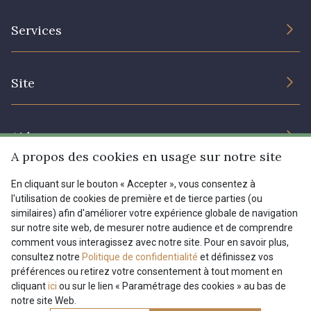
L’entreprise
Services
Engagement durable et certificats
Conditions générales de vente
Nous contacter
Site
Paramétrage des cookies
Services aux professionnels
Magasins
Chéques cadeaux
Aide
Prix réduits
A propos des cookies en usage sur notre site
Magazine
Livraison : France, Belgique, International
En cliquant sur le bouton « Accepter », vous consentez à
Menu
l'utilisation de cookies de première et de tierce parties (ou
Retours & réclamations
similaires) afin d'améliorer votre expérience globale de navigation
sur notre site web, de mesurer notre audience et de comprendre
FAQ - Questions fréquentes
Tous nos tissus
comment vous interagissez avec notre site. Pour en savoir plus,
FR
EN
Modes de paiements
Magazine
consultez notre
Politique de confidentialité
et définissez vos
préférences ou retirez votre consentement à tout moment en
cliquant
ici
ou sur le lien « Paramétrage des cookies » au bas de
notre site Web.