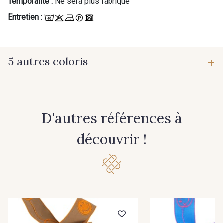
Temporalité :
Ne sera plus fabriqué
Entretien :
5 autres coloris
1 - Lilas
2 - Marine-Or
D'autres références à
découvrir !
3 - Emeraude-Framboise
4 - Ocre-Jeans
6 - Marine-Jeans