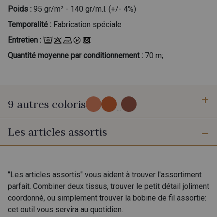
Poids :
95 gr/m² - 140 gr/m.l. (+/- 4%)
Temporalité :
Fabrication spéciale
Entretien :
Quantité moyenne par conditionnement :
70 m;
9 autres coloris
...
Les articles assortis
7 - Fjord
300 - Cornaline Fuchsia
301 - Cornaline Rose
401 - Smoothie
"Les articles assortis" vous aident à trouver l'assortiment
parfait. Combiner deux tissus, trouver le petit détail joliment
coordonné, ou simplement trouver la bobine de fil assortie:
400 - Mocktail
303 - Ambre
cet outil vous servira au quotidien.