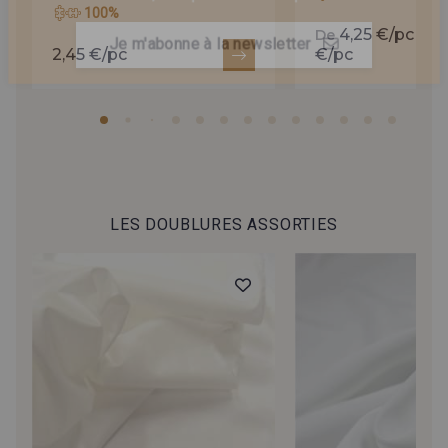
100%
nouveautés, d’inspirations et de promotions.
4,25 €/pc
4,
De
à
2,45 €/pc
€/pc
Je m'abonne à la newsletter
LES DOUBLURES ASSORTIES