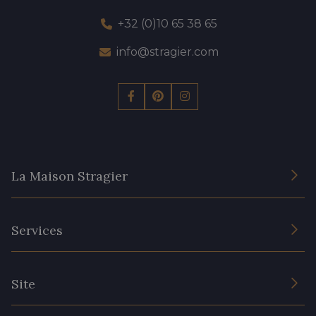
+32 (0)10 65 38 65
info@stragier.com
La Maison Stragier
L’entreprise
Services
Engagement durable et certificats
Conditions générales de vente
Nous contacter
Site
Paramétrage des cookies
Services aux professionnels