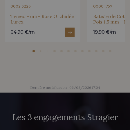
0002 3226
0000 1757
Tweed - uni - Rose Orchidée
Batiste de Coton
Lurex
Pois 1,5 mm - No
64,90 €/m
19,90 €/m
Dernière modification : 06/08/2026 17:04
Les 3 engagements Stragier