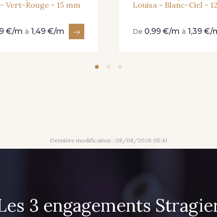
 - Vert-Rouge - 15 mm
Louisa - Blanc-Ciel - 
19 €/m
1,49 €/m
0,99 €/m
1,39 €/
à
De
à
Dernière modification : 08/08/2026 05:41
Les 3 engagements Stragie