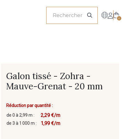
onnels
0
Galon tissé - Zohra -
Mauve-Grenat - 20 mm
Réduction par quantité :
2,29 €/m
de 0 à 2,99 m :
1,99 €/m
de 3 à 1 000 m :