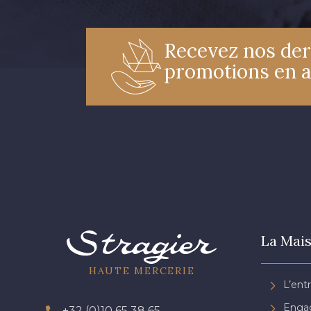
Recevez nos der
promotions en 
La Mais
HAUTE MERCERIE
L’ent
Engag
+32 (0)10 65 38 65