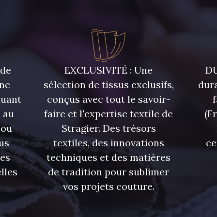
 de
EXCLUSIVITÉ : Une
DU
une
sélection de tissus exclusifs,
dura
quant
conçus avec tout le savoir-
 au
faire et l'expertise textile de
(F
 ou
Stragier. Des trésors
us
textiles, des innovations
ce
res
techniques et des matières
lles
de tradition pour sublimer
vos projets couture.