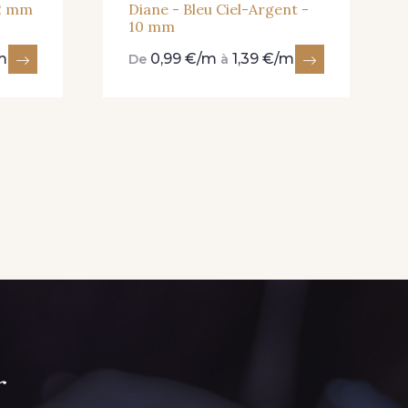
12 mm
Diane - Bleu Ciel-Argent -
10 mm
m
0,99 €/m
1,39 €/m
De
à
r