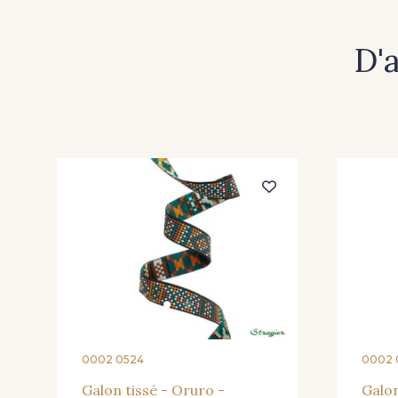
D'
0002 0524
0002 
Galon tissé - Oruro -
Galon