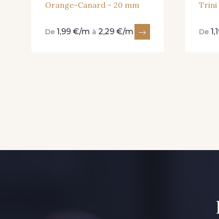
Orange-Canard - 20 mm
Trini
1,99 €/m
2,29 €/m
1,
De
à
De