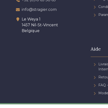
Condi
info@stragier.com
Param
Le Weya 1
1457 Nil-St-Vincent
Belgique
Aide
Livrai
Inter
Retou
FAQ -
Mode