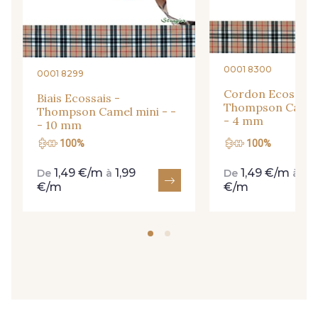
0001 8300
0001 8299
Cordon Ecossais 
Biais Ecossais -
Thompson Camel 
Thompson Camel mini - -
- 4 mm
- 10 mm
100%
100%
1,49 €/m
1,99
1,49 €/m
1,9
De
à
De
à
€/m
€/m