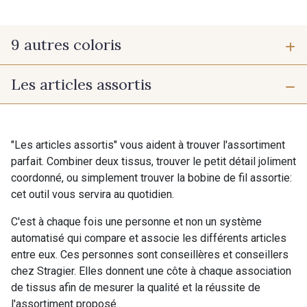
9 autres coloris
Les articles assortis
CT1-1 - Assorti Lamont Ancient
CT1-2 - Assorti Christie Modern
"Les articles assortis" vous aident à trouver l'assortiment
CT1-3 - Assorti Highland Rose
parfait. Combiner deux tissus, trouver le petit détail joliment
CT1-4 - Assorti Steward Royal
coordonné, ou simplement trouver la bobine de fil assortie:
Modern
cet outil vous servira au quotidien.
C'est à chaque fois une personne et non un système
automatisé qui compare et associe les différents articles
CT1-5 - Assorti Clark Ancient
entre eux. Ces personnes sont conseillères et conseillers
CT1-6 - Assorti Mackenzie
chez Stragier. Elles donnent une côte à chaque association
Dress Modern
de tissus afin de mesurer la qualité et la réussite de
l'assortiment proposé.