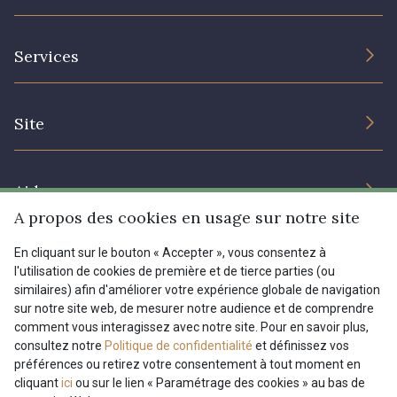
L’entreprise
Services
Engagement durable et certificats
Conditions générales de vente
Nous contacter
Site
Paramétrage des cookies
Services aux professionnels
Magasins
Chéques cadeaux
Aide
Prix réduits
A propos des cookies en usage sur notre site
Magazine
Livraison : France, Belgique, International
En cliquant sur le bouton « Accepter », vous consentez à
Menu
l'utilisation de cookies de première et de tierce parties (ou
Retours & réclamations
similaires) afin d'améliorer votre expérience globale de navigation
sur notre site web, de mesurer notre audience et de comprendre
FAQ - Questions fréquentes
Tous nos tissus
comment vous interagissez avec notre site. Pour en savoir plus,
FR
EN
Modes de paiements
Magazine
consultez notre
Politique de confidentialité
et définissez vos
préférences ou retirez votre consentement à tout moment en
cliquant
ici
ou sur le lien « Paramétrage des cookies » au bas de