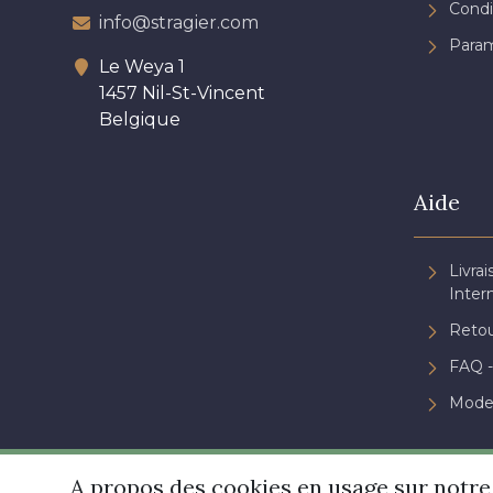
Condi
info@stragier.com
Param
Le Weya 1
1457 Nil-St-Vincent
Belgique
Aide
Livrai
Inter
Retou
FAQ -
Mode
A propos des cookies en usage sur notre 