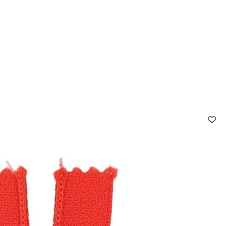
- FAQ
Contact
L'entreprise Stragier
Accès aux professi