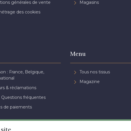
tions générales de vente
Magasins
étrage des cookies
Menu
son : France, Belgique,
Tous nos tissus
national
Magazine
rs & réclamations
 Questions fréquentes
s de paiements
site