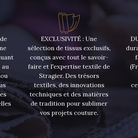
 de
EXCLUSIVITÉ : Une
DU
une
sélection de tissus exclusifs,
dura
quant
conçus avec tout le savoir-
 au
faire et l'expertise textile de
(F
 ou
Stragier. Des trésors
us
textiles, des innovations
ce
res
techniques et des matières
lles
de tradition pour sublimer
vos projets couture.