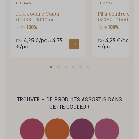
F02446
F02387
Fil à coudre Coats - - -
Fil à coudre Coats
02446 - 1000 m
02387 - 1000 m
100%
100%
4,25 €/pc
4,75
4,25 €/pc
4,
De
à
De
à
€/pc
€/pc
TROUVER + DE PRODUITS ASSORTIS DANS
CETTE COULEUR