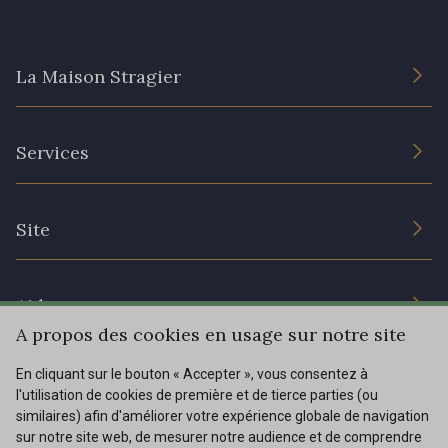
La Maison Stragier
L’entreprise
Services
Engagement durable et certificats
Conditions générales de vente
Nous contacter
Site
Paramétrage des cookies
Services aux professionnels
Magasins
Chéques cadeaux
Aide
Prix réduits
A propos des cookies en usage sur notre site
Magazine
Livraison : France, Belgique, International
En cliquant sur le bouton « Accepter », vous consentez à
Menu
l'utilisation de cookies de première et de tierce parties (ou
Retours & réclamations
similaires) afin d'améliorer votre expérience globale de navigation
sur notre site web, de mesurer notre audience et de comprendre
FAQ - Questions fréquentes
Tous nos tissus