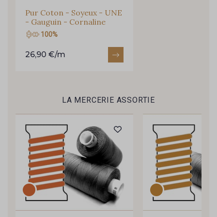
Pur Coton - Soyeux - UNE
- Gauguin - Cornaline
100%
26,90 €/m
Cadeau : 10% offerts sur votre
LA MERCERIE ASSORTIE
commande !
Pour vous, couture rime avec détente ?
Vous aimez les beaux tissus ?
Recevez chaque semaine un clin d’œil rempli de
nouveautés, d’inspirations et de promotions.
Je m'abonne à la newsletter