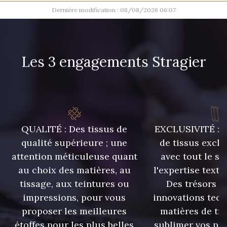
Dernière modification : 08/08/2026 06:07
9492 - Gris verdi
1712 - Blanc
Les 3 engagements Stragier
8418 - Beige Chamois
8324 - Sauterne
8563 - Camel
8529 - Canelle
QUALITÉ : Des tissus de
EXCLUSIVITÉ : U
qualité supérieure ; une
de tissus exclu
10023 - Brun doré
1279 - Jaune Soleil
attention méticuleuse quant
avec tout le sa
au choix des matières, au
l'expertise texti
tissage, aux teintures ou
Des trésors te
10003 - Nankin
5976 - Vert jaspe
impressions, pour vous
innovations tech
proposer les meilleures
matières de tr
étoffes pour les plus belles
sublimer vos pro