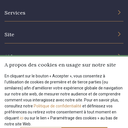
L’entreprise
Services
Engagement durable et certificats
Conditions générales de vente
Nous contacter
Site
Paramétrage des cookies
Services aux professionnels
Magasins
Chéques cadeaux
Aide
Prix réduits
A propos des cookies en usage sur notre site
Magazine
Livraison : France, Belgique, International
En cliquant sur le bouton « Accepter », vous consentez à
Menu
l'utilisation de cookies de première et de tierce parties (ou
Retours & réclamations
similaires) afin d'améliorer votre expérience globale de navigation
sur notre site web, de mesurer notre audience et de comprendre
FAQ - Questions fréquentes
Tous nos tissus
comment vous interagissez avec notre site. Pour en savoir plus,
FR
EN
Modes de paiements
Magazine
consultez notre
Politique de confidentialité
et définissez vos
préférences ou retirez votre consentement à tout moment en
cliquant
ici
ou sur le lien « Paramétrage des cookies » au bas de
notre site Web.