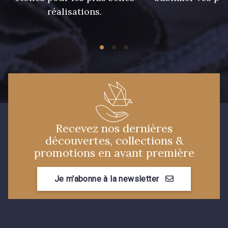
réalisations.
5968 - Vert bouteille
7113 - Bleu Riviera
7912 - Bleu caban
7285 - Bleu Royal
10013 - Prune
10009 - Violet Indigo
Recevez nos dernières
découvertes, collections &
promotions en avant première
3944 - Vin de Rubis
10001 - Bleu Azur
Je m'abonne à la newsletter