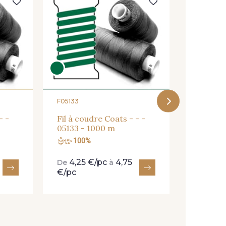
F07369
Fil à co
07369 -
F05133
- -
Fil à coudre Coats - - -
05133 - 1000 m
100%
100
4,25 €/pc
4,75
4,25
De
à
De
€/pc
€/pc