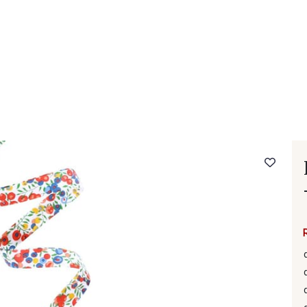
- FAQ
Contact
L'entreprise Stragier
Accès aux professi