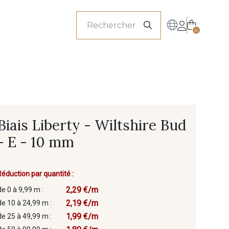
onnels
0
Biais Liberty - Wiltshire Bud
- E - 10 mm
Réduction par quantité :
2,29 €/m
de 0 à 9,99 m :
2,19 €/m
de 10 à 24,99 m :
1,99 €/m
de 25 à 49,99 m :