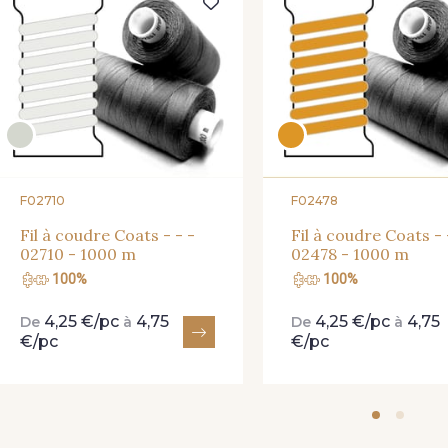
F02710
F02478
Fil à coudre Coats - - -
Fil à coudre Coats - 
02710 - 1000 m
02478 - 1000 m
100%
100%
4,25 €/pc
4,75
4,25 €/pc
4,75
De
à
De
à
€/pc
€/pc