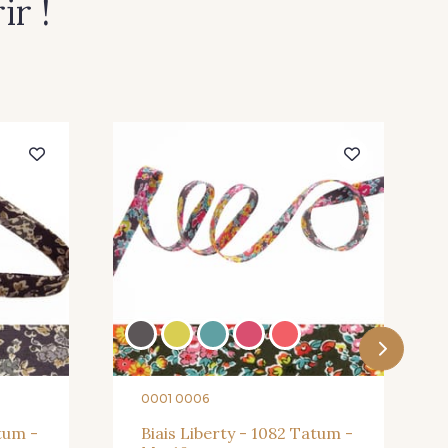
r !
0001 0006
atum -
Biais Liberty - 1082 Tatum -