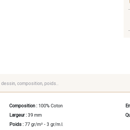
é, dessin, composition, poids...
Composition :
100% Coton
En
Largeur :
39 mm
Qu
Poids :
77 gr/m² - 3 gr/m.l.