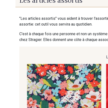
Les articles assortis
L - Burnt
A19 - Fleurs de
printemps
"Les articles assortis" vous aident à trouver l'assort
assortie: cet outil vous servira au quotidien.
C'est à chaque fois une personne et non un système 
chez Stragier. Elles donnent une côte à chaque associ