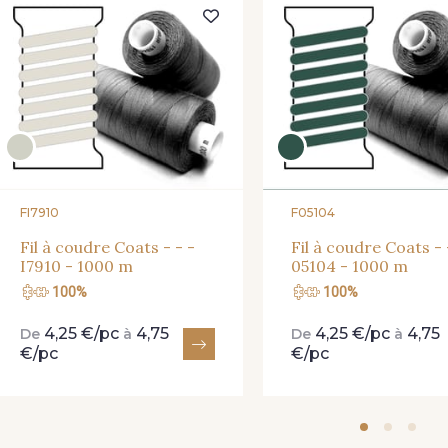
FI7910
F05104
Fil à coudre Coats - - -
Fil à coudre Coats - 
I7910 - 1000 m
05104 - 1000 m
100%
100%
4,25 €/pc
4,75
4,25 €/pc
4,75
De
à
De
à
€/pc
€/pc