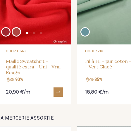
0002 0642
0001 3218
Maille Sweatshirt -
Fil à Fil - pur coton 
qualité extra - Uni - Vrai
- Vert Glacé
Rouge
90%
85%
20,90 €/m
18,80 €/m
LA MERCERIE ASSORTIE