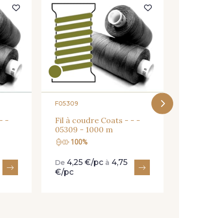
F06902
Fil à co
06902 -
F05309
- -
Fil à coudre Coats - - -
05309 - 1000 m
100%
100
4,25 €/pc
4,75
4,25
De
à
De
€/pc
€/pc