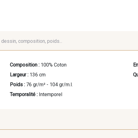
é, dessin, composition, poids...
Composition :
100% Coton
En
Largeur :
136 cm
Qu
Poids :
76 gr/m² - 104 gr/m.l.
Temporalité :
Intemporel