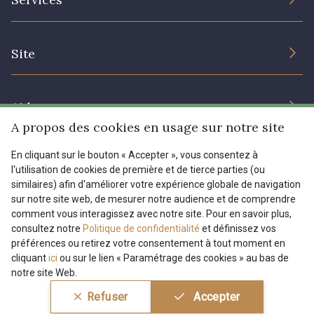
Engagement durable et certificats
Conditions générales de vente
Nous contacter
Site
Paramétrage des cookies
Services aux professionnels
Magasins
Chéques cadeaux
Aide
Prix réduits
A propos des cookies en usage sur notre site
Magazine
Livraison : France, Belgique, International
En cliquant sur le bouton « Accepter », vous consentez à
Menu
l'utilisation de cookies de première et de tierce parties (ou
Retours & réclamations
similaires) afin d'améliorer votre expérience globale de navigation
sur notre site web, de mesurer notre audience et de comprendre
FAQ - Questions fréquentes
Tous nos tissus
comment vous interagissez avec notre site. Pour en savoir plus,
FR
EN
Modes de paiements
Magazine
consultez notre
Politique de confidentialité
et définissez vos
préférences ou retirez votre consentement à tout moment en
cliquant
ici
ou sur le lien « Paramétrage des cookies » au bas de
notre site Web.
Conditions générales de vente
Politique de confidentialité
Refuser
Accepter
Paramétrage des cookies
A & C Stragier s.r.l.
BE 0772 618 163