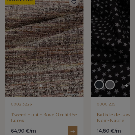
0002 3226
0000 2351
Tweed - uni - Rose Orchidée
Batiste de Lawn 
Lurex
Noir-Nacré
64,90 €/m
14,80 €/m