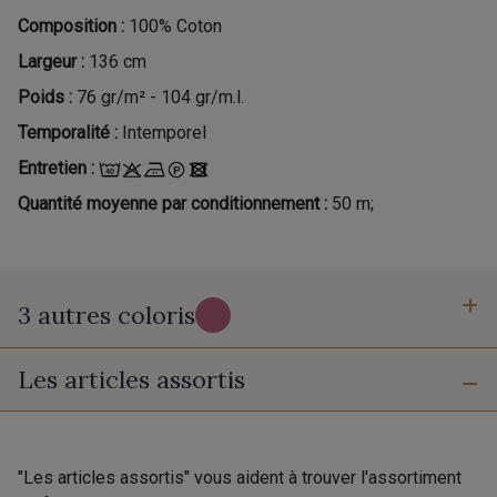
Composition :
100% Coton
Largeur :
136 cm
Poids :
76 gr/m² - 104 gr/m.l.
Temporalité :
Intemporel
Entretien :
Quantité moyenne par conditionnement :
50 m;
3 autres coloris
Les articles assortis
C - Albyzia
D - Multicolore
E - Burnt
"Les articles assortis" vous aident à trouver l'assortiment