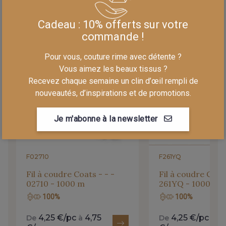
Cadeau : 10% offerts sur votre
LA MERCERIE ASSORTIE
commande !
Pour vous, couture rime avec détente ?
Vous aimez les beaux tissus ?
Recevez chaque semaine un clin d’œil rempli de
nouveautés, d’inspirations et de promotions.
Je m'abonne à la newsletter
F02710
F261YQ
Fil à coudre Coats - - -
Fil à coudre Coats
02710 - 1000 m
261YQ - 1000 m
100%
100%
4,25 €/pc
4,75
4,25 €/pc
4,
De
à
De
à