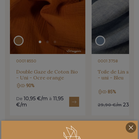
0001 8550
0001 3758
Double Gaze de Coton Bio
Toile de Lin soup
- Uni - Ocre orange
- uni - Bleu
90%
85%
10,95 €/m
11,95
De
à
€/m
23,92
29,90 €/m