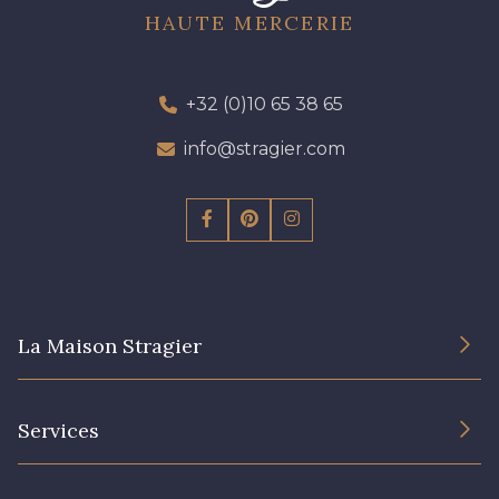
HAUTE MERCERIE
+32 (0)10 65 38 65
info@stragier.com
La Maison Stragier
L’entreprise
Services
Engagement durable et certificats
Conditions générales de vente