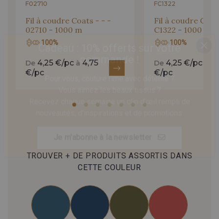
F02710
FC1322
Fil à coudre Coats - - -
Fil à coudre Coats
02710 - 1000 m
C1322 - 1000 m
Cadeau : 10% offerts sur votre
100%
100%
commande !
4,25 €/pc
4,75
4,25 €/pc
4,
De
à
De
à
Pour vous, couture rime avec détente ?
€/pc
€/pc
Vous aimez les beaux tissus ?
Recevez chaque semaine un clin d’œil rempli de
nouveautés, d’inspirations et de promotions.
Je m'abonne à la newsletter
TROUVER + DE PRODUITS ASSORTIS DANS
CETTE COULEUR