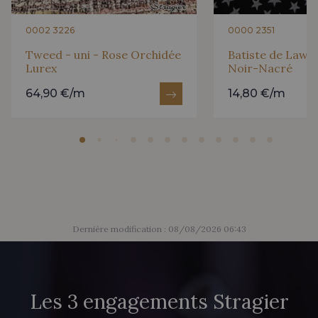
0002 3226
0000 2351
Tweed - uni - Rose Orchidée
Batiste de Lawn 
Lurex
Noir-Nacré
64,90 €/m
14,80 €/m
Dernière modification : 08/08/2026 06:43
Les 3 engagements Stragier