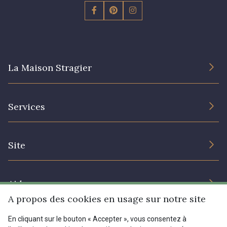
La Maison Stragier
L’entreprise
Services
Engagement durable et certificats
Conditions générales de vente
Nous contacter
Site
Paramétrage des cookies
Services aux professionnels
Magasins
Chéques cadeaux
Aide
Prix réduits
A propos des cookies en usage sur notre site
Magazine
Livraison : France, Belgique, International
En cliquant sur le bouton « Accepter », vous consentez à
Menu