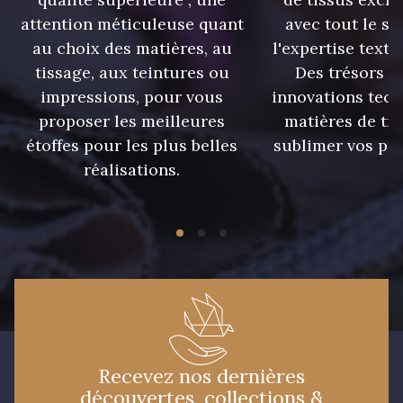
attention méticuleuse quant
avec tout le sa
5881 - Olive brûlée
5969 - Vert très foncé
au choix des matières, au
l'expertise texti
tissage, aux teintures ou
Des trésors te
impressions, pour vous
innovations tech
5198 - Vert Golf
5925 - Vert Bronze
proposer les meilleures
matières de tr
étoffes pour les plus belles
sublimer vos pro
réalisations.
7912 - Bleu caban
7584 - Bleu Couronne
7976 - Indigo
3912 - Bourgogne
4935 - Myrtille
4125 - Lilas bleuté
Recevez nos dernières
découvertes, collections &