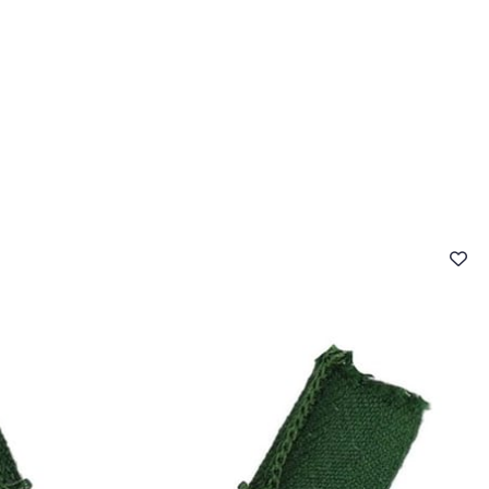
- FAQ
Contact
L'entreprise Stragier
Accès aux professi