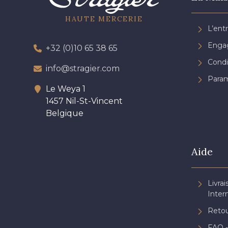
HAUTE MERCERIE
L’ent
Engag
+32 (0)10 65 38 65
Condi
info@stragier.com
Param
Le Weya 1
1457 Nil-St-Vincent
Belgique
Aide
Livrai
Inter
Retou
FAQ -