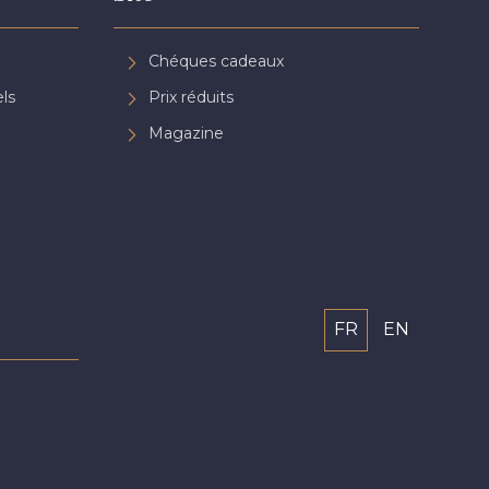
Chéques cadeaux
ls
Prix réduits
Magazine
FR
EN