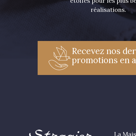
étoffes pour les plus be
réalisations.
Recevez nos der
promotions en 
La Mais