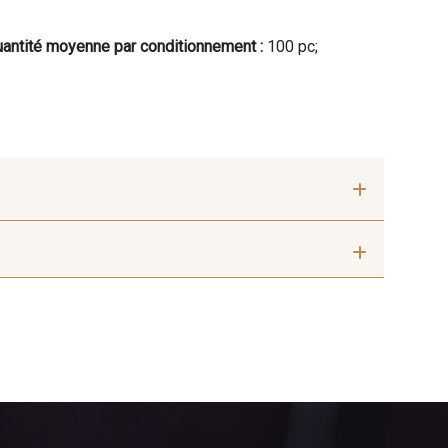
antité moyenne par conditionnement :
100 pc;
Ecureuil
10010 - Cayenne
eu Riviera
7912 - Bleu caban