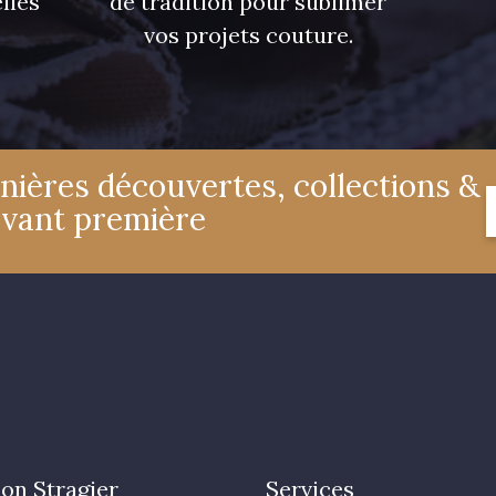
lles
de tradition pour sublimer
vos projets couture.
nières découvertes, collections &
avant première
on Stragier
Services