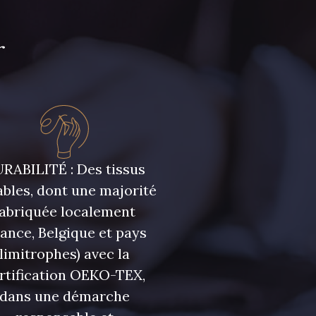
r
uge Rubis
3982 - Rouge Grenat
RABILITÉ : Des tissus
bles, dont une majorité
fabriquée localement
rance, Belgique et pays
limitrophes) avec la
rtification OEKO-TEX,
dans une démarche