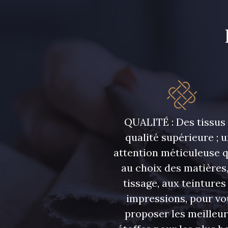
4125 - Lilas bleuté
7935 - Marine denim
foncé
QUALITÉ : Des tissus
qualité supérieure ; 
attention méticuleuse 
au choix des matières,
tissage, aux teintures
impressions, pour vo
proposer les meilleu