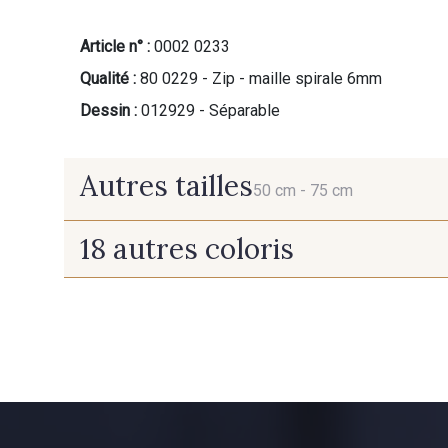
Article n° :
0002 0233
Qualité :
80 0229 - Zip - maille spirale 6mm
Dessin :
012929 - Séparable
Autres tailles
50 cm -
75 cm
18 autres coloris
50 cm
75 cm
10011 - Gris souris
1712 - Blanc
10028 - Sauge blanche
10027 - Peacock