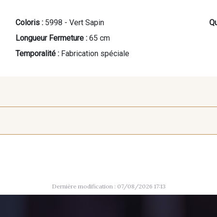
Coloris :
5998 - Vert Sapin
Qu
Longueur Fermeture :
65 cm
Temporalité :
Fabrication spéciale
2710 - Ivoire
9316 - Grège clair
8863 - 
Dernière modification : 07/08/2026 17:13
5925 - Vert Bronze
5968 - Vert bouteille
7113 - Bl