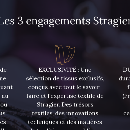
Les 3 engagements Stragie
3912 - Bourgogne
4935 - Myrtille
3828 - Ro
 de
EXCLUSIVITÉ : Une
DU
une
sélection de tissus exclusifs,
dura
quant
conçus avec tout le savoir-
 au
faire et l'expertise textile de
(F
 ou
Stragier. Des trésors
us
textiles, des innovations
ce
res
techniques et des matières