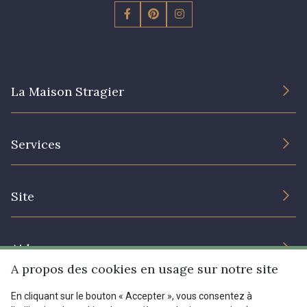
La Maison Stragier
L’entreprise
Services
Engagement durable et certificats
Conditions générales de vente
Nous contacter
Site
Paramétrage des cookies
Services aux professionnels
Magasins
Chéques cadeaux
Aide
Prix réduits
A propos des cookies en usage sur notre site
Magazine
Livraison : France, Belgique, International
En cliquant sur le bouton « Accepter », vous consentez à
Menu