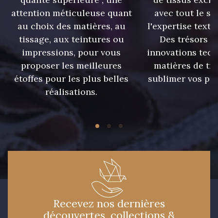
2710 - Ivoire
attention méticuleuse quant
avec tout le sa
7928 - Bleu Jeans
au choix des matières, au
l'expertise texti
tissage, aux teintures ou
Des trésors te
8383 - Beige
8135 - Vanille
impressions, pour vous
innovations tech
proposer les meilleures
matières de tr
étoffes pour les plus belles
sublimer vos pro
réalisations.
8542 - Beige chaud
7949 - Bleu Nuit
8418 - Beige Chamois
8964 - chocolat foncé
8989 - Chocolat
Recevez nos dernières
découvertes, collections &