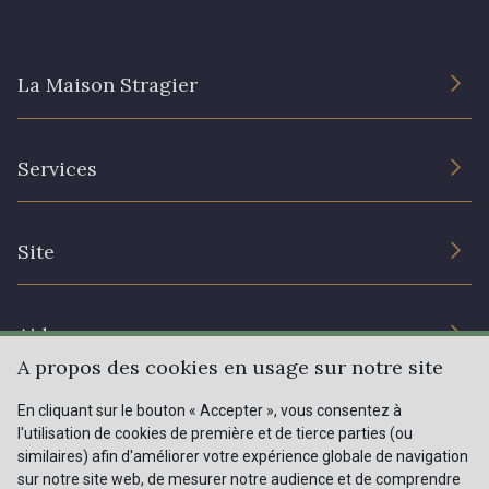
La Maison Stragier
L’entreprise
Services
Engagement durable et certificats
Conditions générales de vente
Nous contacter
Site
Paramétrage des cookies
Services aux professionnels
Magasins
Chéques cadeaux
Aide
Prix réduits
A propos des cookies en usage sur notre site
Magazine
Livraison : France, Belgique, International
En cliquant sur le bouton « Accepter », vous consentez à
Menu
l'utilisation de cookies de première et de tierce parties (ou
Retours & réclamations
similaires) afin d'améliorer votre expérience globale de navigation
sur notre site web, de mesurer notre audience et de comprendre
FAQ - Questions fréquentes
Tous nos tissus