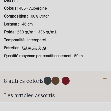
Dessin :
Coloris :
486 - Aubergine
Composition :
100% Coton
Largeur :
146 cm
Poids :
230 gr/m² - 336 gr/m.l.
Temporalité :
Intemporel
Entretien :
Quantité moyenne par conditionnement :
50 m;
8 autres coloris
...
Les articles assortis
967 - Gris Etain
827 - Noisette