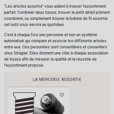
174 - Yellow
585 - Turquoise
"Les articles assortis" vous aident à trouver l'assortiment
parfait. Combiner deux tissus, trouver le petit détail joliment
coordonné, ou simplement trouver la bobine de fil assortie:
543 - Ciel
509 - Marine
cet outil vous servira au quotidien.
C'est à chaque fois une personne et non un système
364 - Rose Zéphyr
634 - Rouge Peony
automatisé qui compare et associe les différents articles
entre eux. Ces personnes sont conseillères et conseillers
Cadeau : 10% offerts sur votre
chez Stragier. Elles donnent une côte à chaque association
commande !
de tissus afin de mesurer la qualité et la réussite de
l'assortiment proposé.
Pour vous, couture rime avec détente ?
Vous aimez les beaux tissus ?
LA MERCERIE ASSORTIE
Recevez chaque semaine un clin d’œil rempli de
nouveautés, d’inspirations et de promotions.
Je m'abonne à la newsletter