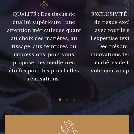
8418 - Beige Chamois
QUALITÉ : Des tissus de
EXCLUSIVITÉ : U
qualité supérieure ; une
de tissus exclu
attention méticuleuse quant
avec tout le sa
2220 - Orange rouge
au choix des matières, au
l'expertise texti
tissage, aux teintures ou
Des trésors te
impressions, pour vous
innovations tech
proposer les meilleures
matières de tr
étoffes pour les plus belles
sublimer vos pro
réalisations.