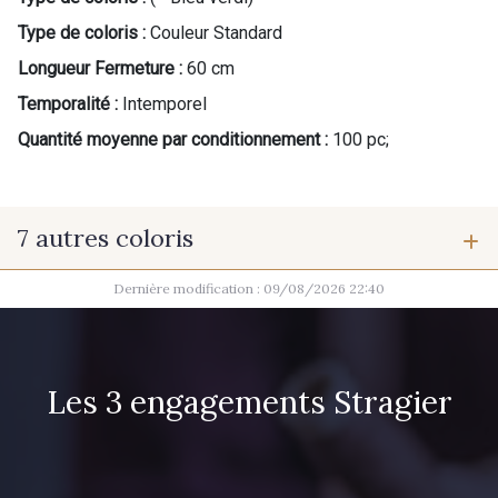
Type de coloris :
Couleur Standard
Longueur Fermeture :
60 cm
Temporalité :
Intemporel
Quantité moyenne par conditionnement :
100 pc;
7 autres coloris
Dernière modification : 09/08/2026 22:40
10004 - Sycamore Green
10024 - Vert émeraude
Les 3 engagements Stragier
3886 - Rouge Cerise
9316 - Grège clair
8383 - Beige