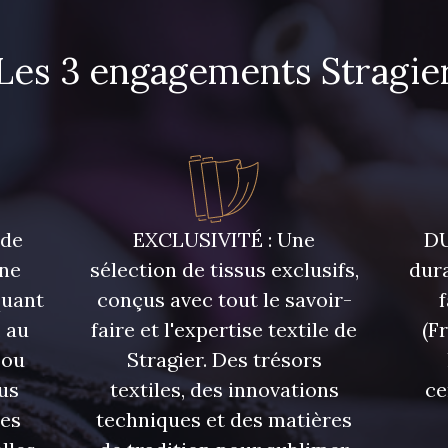
Les 3 engagements Stragie
9700 - Noir
3886 - Rouge Cerise
 de
EXCLUSIVITÉ : Une
DU
une
sélection de tissus exclusifs,
dura
quant
conçus avec tout le savoir-
 au
faire et l'expertise textile de
(F
 ou
Stragier. Des trésors
us
textiles, des innovations
ce
res
techniques et des matières