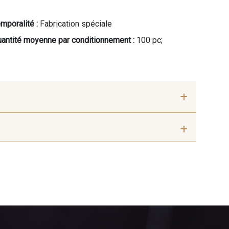
mporalité :
Fabrication spéciale
antité moyenne par conditionnement :
100 pc;
ris Acier
5968 - Vert bouteille
ert Alpin
8110 - Sable blanc