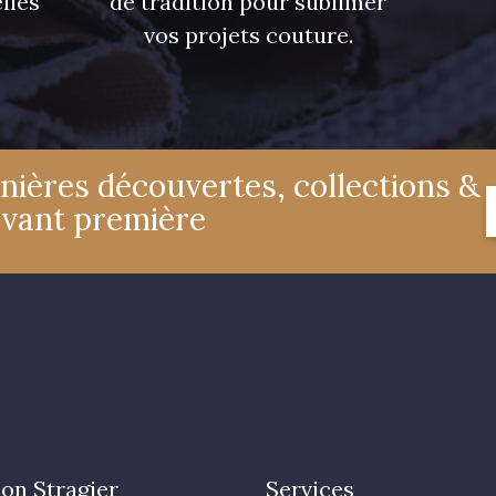
lles
de tradition pour sublimer
vos projets couture.
nières découvertes, collections &
avant première
on Stragier
Services