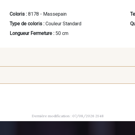
Coloris :
8178 - Massepain
Te
Type de coloris :
Couleur Standard
Qu
Longueur Fermeture :
50 cm
10025 - Jaune Tournesol
10004 - Sycamore Green
10021 - G
Dernière modification : 07/08/2026 21:48
9491 - Gris Silex
3828 - Rouge Rubis
5971 - V