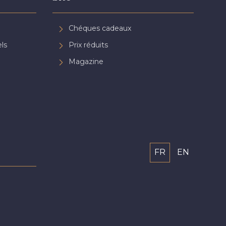
Chéques cadeaux
ls
Prix réduits
Magazine
FR
EN