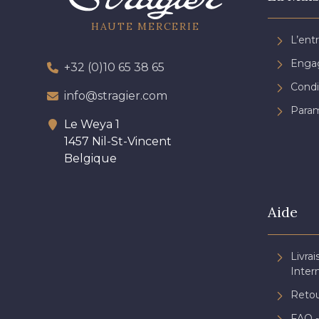
HAUTE MERCERIE
L’ent
Engag
+32 (0)10 65 38 65
Condi
info@stragier.com
Param
Le Weya 1
1457 Nil-St-Vincent
Belgique
Aide
Livrai
Inter
Retou
FAQ -