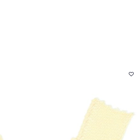
- FAQ
Contact
L'entreprise Stragier
Accès aux professi