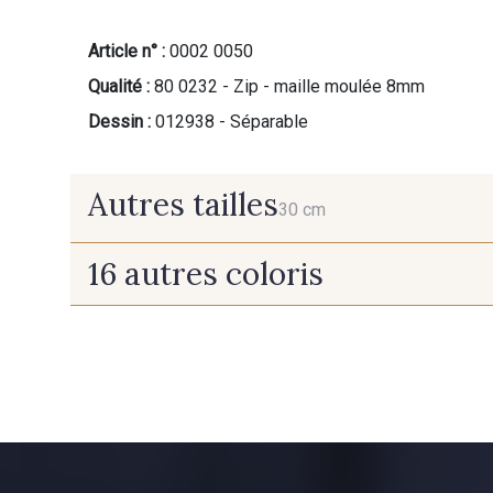
Article n° :
0002 0050
Qualité :
80 0232 - Zip - maille moulée 8mm
Dessin :
012938 - Séparable
Autres tailles
30 cm
16 autres coloris
30 cm
10016 - Doe
10018 - Café glacé
8383 - Beige
8542 - Beige chaud