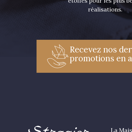
étoffes pour les plus be
réalisations.
Recevez nos der
promotions en 
La Mais