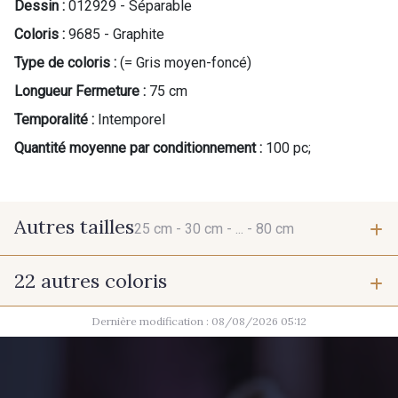
Dessin :
012929 - Séparable
Coloris :
9685 - Graphite
Type de coloris :
(= Gris moyen-foncé)
Longueur Fermeture :
75 cm
Temporalité :
Intemporel
Quantité moyenne par conditionnement :
100 pc;
Autres tailles
25 cm -
30 cm -
... -
80 cm
22 autres coloris
25 cm
30 cm
Dernière modification : 08/08/2026 05:12
9700 - Noir
10011 - Gris souris
35 cm
40 cm
2710 - Ivoire