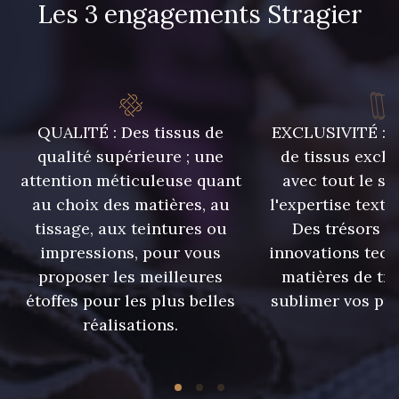
Les 3 engagements Stragier
45 cm
55 cm
8324 - Sauterne
80 cm
8964 - Chocolat foncé
8980 - Brun ultra foncé
QUALITÉ : Des tissus de
EXCLUSIVITÉ : U
qualité supérieure ; une
de tissus exclu
attention méticuleuse quant
avec tout le sa
2220 - Orange Rouge
5881 - Olive brûlée
au choix des matières, au
l'expertise texti
tissage, aux teintures ou
Des trésors te
impressions, pour vous
innovations tech
5956 - Vert foncé
5198 - Vert Golf
proposer les meilleures
matières de tr
étoffes pour les plus belles
sublimer vos pro
réalisations.
5998 - Vert Sapin
7912 - Bleu caban