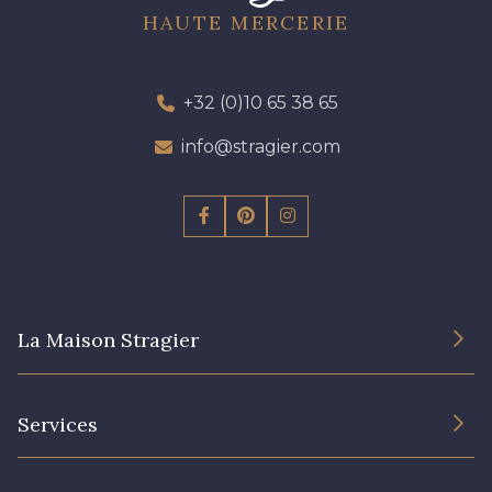
HAUTE MERCERIE
+32 (0)10 65 38 65
info@stragier.com
La Maison Stragier
L’entreprise
Services
Engagement durable et certificats
Conditions générales de vente