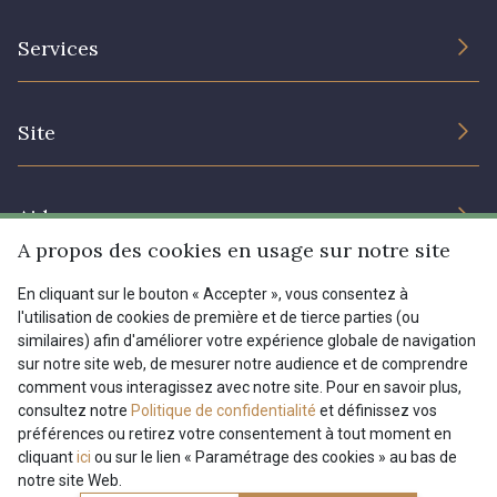
L’entreprise
Services
Engagement durable et certificats
Conditions générales de vente
Nous contacter
Site
Paramétrage des cookies
Services aux professionnels
Magasins
Chéques cadeaux
Aide
Prix réduits
A propos des cookies en usage sur notre site
Magazine
Livraison : France, Belgique, International
En cliquant sur le bouton « Accepter », vous consentez à
Menu
l'utilisation de cookies de première et de tierce parties (ou
Retours & réclamations
similaires) afin d'améliorer votre expérience globale de navigation
sur notre site web, de mesurer notre audience et de comprendre
FAQ - Questions fréquentes
Tous nos tissus
comment vous interagissez avec notre site. Pour en savoir plus,
FR
EN
Modes de paiements
Magazine
consultez notre
Politique de confidentialité
et définissez vos
préférences ou retirez votre consentement à tout moment en
cliquant
ici
ou sur le lien « Paramétrage des cookies » au bas de
notre site Web.