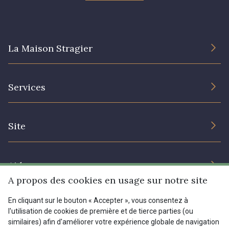
La Maison Stragier
L’entreprise
Services
Engagement durable et certificats
Conditions générales de vente
Nous contacter
Site
Paramétrage des cookies
Services aux professionnels
Magasins
Chéques cadeaux
Aide
Prix réduits
A propos des cookies en usage sur notre site
Magazine
Livraison : France, Belgique, International
En cliquant sur le bouton « Accepter », vous consentez à
Menu
l'utilisation de cookies de première et de tierce parties (ou
Retours & réclamations
similaires) afin d'améliorer votre expérience globale de navigation