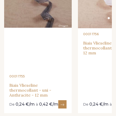
0001 1756
Biais Vlieseline
thermocollant - 
12 mm
0001 1755
Biais Vlieseline
thermocollant - uni -
Anthracite - 12 mm
0,24 €/m
0,42 €/m
0,24 €/m
0
De
à
De
à