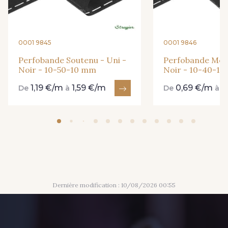
0001 9845
0001 9846
Perfobande Soutenu - Uni -
Perfobande Medi
Noir - 10-50-10 mm
Noir - 10-40-1
1,19 €/m
1,59 €/m
0,69 €/m
0
De
à
De
à
Dernière modification : 10/08/2026 00:55