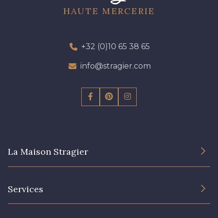
HAUTE MERCERIE
+32 (0)10 65 38 65
info@stragier.com
La Maison Stragier
L’entreprise
Services
Engagement durable et certificats
Conditions générales de vente